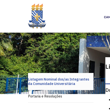
Comissão Eleitoral
L
Listagem Nominal dos/as Integrantes
da Comunidade Universitária
D
Portaria e Resoluções