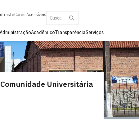
ontraste
Cores Acessíveis
Administração
Acadêmico
Transparência
Serviços
 Comunidade Universitária