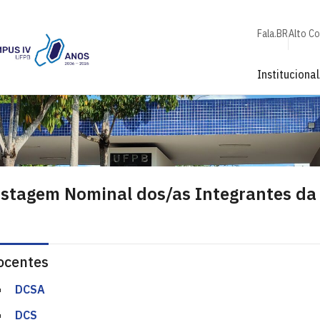
Fala.BR
Alto C
Institucional
istagem Nominal dos/as Integrantes da
ocentes
DCSA
DCS