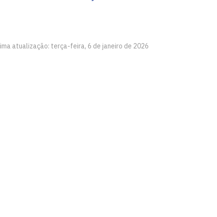
ima atualização: terça-feira, 6 de janeiro de 2026
ação - CCAE
nto - PB, CEP 58297-000.
- PB, CEP 58280-000