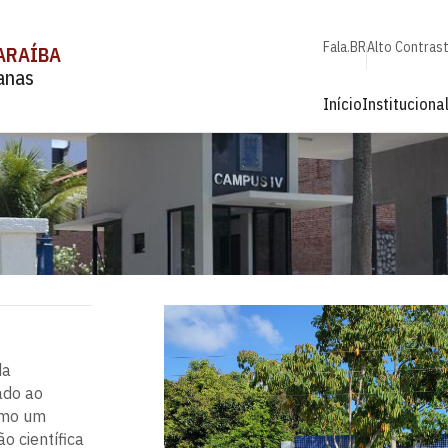
Fala.BR
Alto Contras
ARAÍBA
anas
Início
Instituciona
da
ado ao
como um
 científica