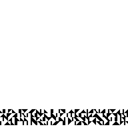
Departamento de Ciências Humanas
Campus IV- PB 041, S/N
Centro, Rio Tinto - Paraíba
CEP: 58297-000
Telefone: +55 (83) 3049-4301
Contato
© 2026 Universidade Federal da Paraíba.