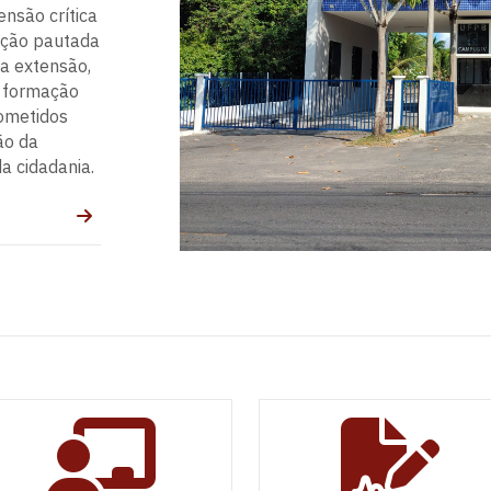
nsão crítica
ação pautada
da extensão,
a formação
rometidos
ão da
da cidadania.