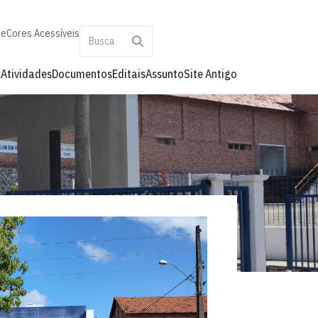
te
Cores Acessíveis
l
Atividades
Documentos
Editais
Assunto
Site Antigo