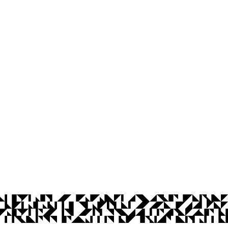
Ouvidoria
Acesso à Informação
CoMu
Acessibilidade
Dad