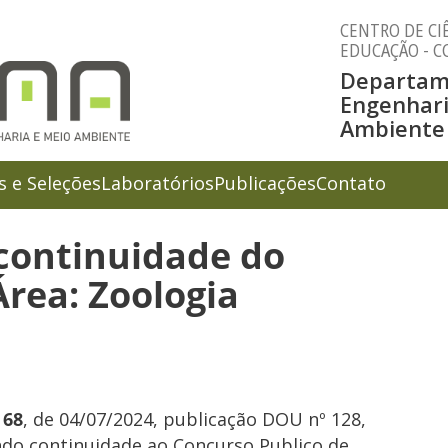
CENTRO DE CIÊ
EDUCAÇÃO - C
Departam
Engenhari
Ambiente
 e Seleções
Laboratórios
Publicações
Contato
 continuidade do
Área: Zoologia
 68
, de 04/07/2024, publicação DOU nº 128,
ando continuidade ao Concurso Publico de