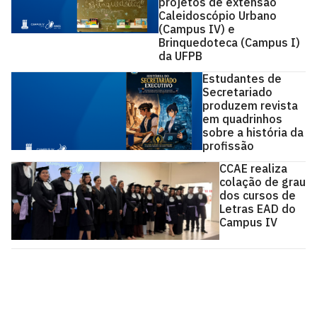
projetos de extensão
Caleidoscópio Urbano
(Campus IV) e
Brinquedoteca (Campus I)
da UFPB
Estudantes de
Secretariado
produzem revista
em quadrinhos
sobre a história da
profissão
CCAE realiza
colação de grau
dos cursos de
Letras EAD do
Campus IV
Centro de Ciências Aplicadas e Educação - CCAE