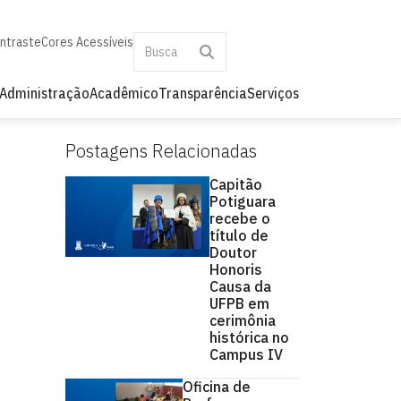
ontraste
Cores Acessíveis
Administração
Acadêmico
Transparência
Serviços
Postagens Relacionadas
Capitão
Potiguara
recebe o
título de
Doutor
Honoris
Causa da
UFPB em
cerimônia
histórica no
Campus IV
Oficina de