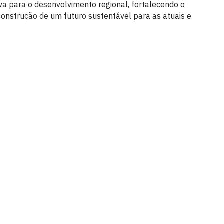
a para o desenvolvimento regional, fortalecendo o
construção de um futuro sustentável para as atuais e
ação - CCAE
nto - PB, CEP 58297-000.
- PB, CEP 58280-000