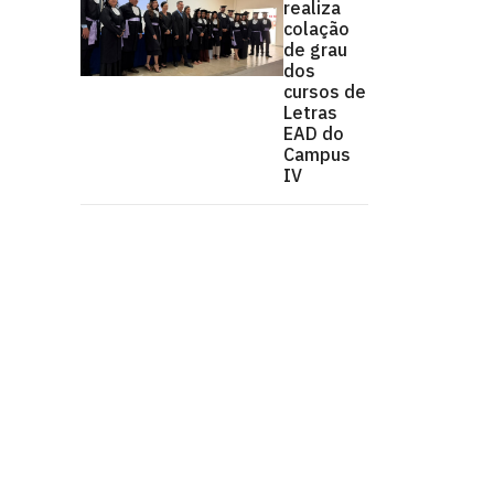
realiza
colação
de grau
dos
cursos de
Letras
EAD do
Campus
IV