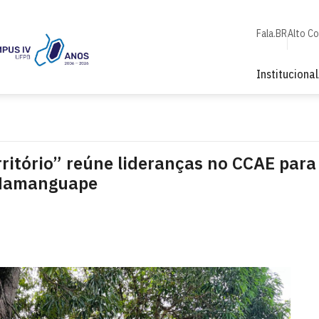
Fala.BR
Alto C
Institucional
itório” reúne lideranças no CCAE para
o Mamanguape