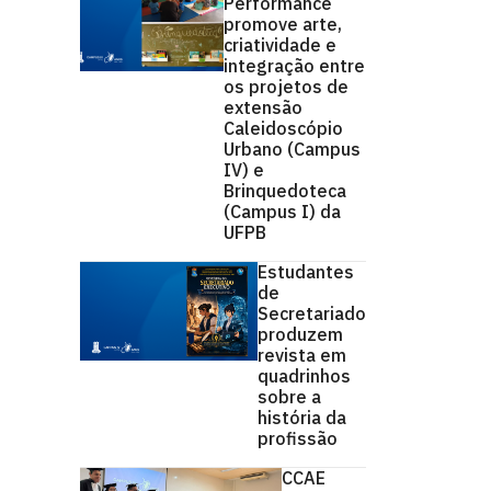
Performance
promove arte,
criatividade e
integração entre
os projetos de
extensão
Caleidoscópio
Urbano (Campus
IV) e
Brinquedoteca
(Campus I) da
UFPB
Estudantes
de
Secretariado
produzem
revista em
quadrinhos
sobre a
história da
profissão
CCAE