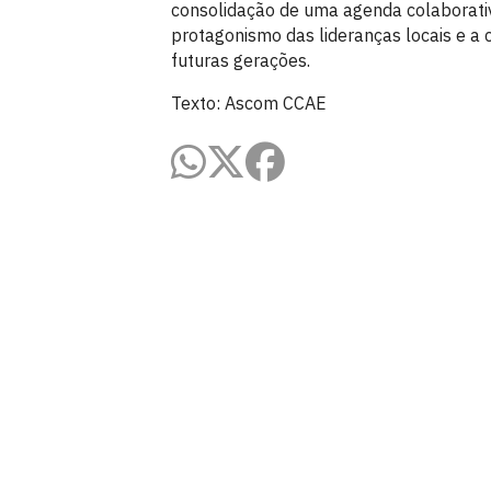
consolidação de uma agenda colaborativ
protagonismo das lideranças locais e a 
futuras gerações.
Texto: Ascom CCAE
Centro de Ciências Aplicadas e Educ
Av. Santa Elisabete, s/n, Centro. Rio Ti
Estr. Engenho Novo, s/n, Mamanguape 
CEP: 58.051-900
Telefone: +55 (83) 3049-4300