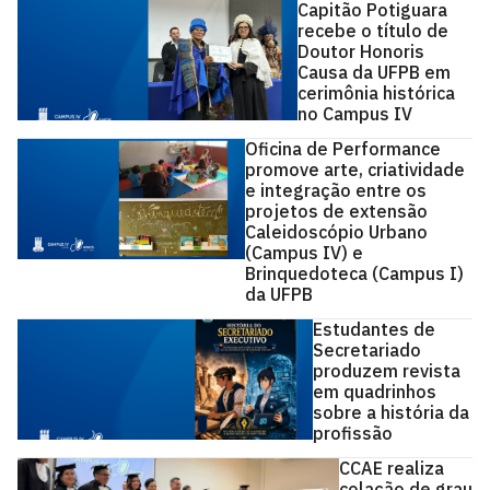
Capitão Potiguara
recebe o título de
Doutor Honoris
Causa da UFPB em
cerimônia histórica
no Campus IV
Oficina de Performance
promove arte, criatividade
e integração entre os
projetos de extensão
Caleidoscópio Urbano
(Campus IV) e
Brinquedoteca (Campus I)
da UFPB
Estudantes de
Secretariado
produzem revista
em quadrinhos
sobre a história da
profissão
CCAE realiza
colação de grau