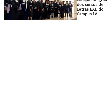
dos cursos de
Letras EAD do
Campus IV
Centro de Ciências Aplicadas e Educação - CCAE
Av. Santa Elisabete, s/n, Centro. Rio Tinto - PB, CEP
58297-000.
Estr. Engenho Novo, s/n, Mamanguape - PB, CEP 58280-
000
CEP: 58.051-900
Telefone: +55 (83) 3049-4300