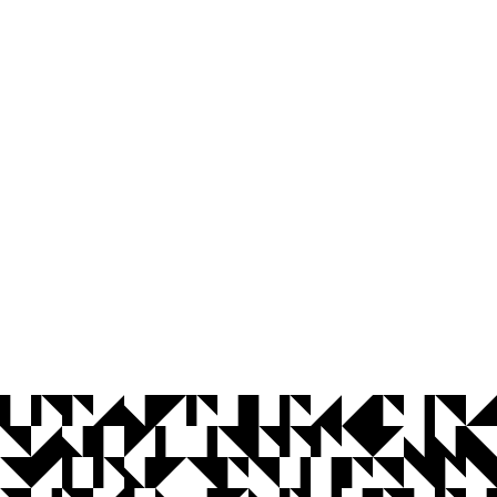
© 2026 Universidade Federal da Paraíba.
Ouvidoria
Acesso à Informação
CoMu
Acessibilidade
Dados Abertos UFPB
Privacidade e Proteção de Dados