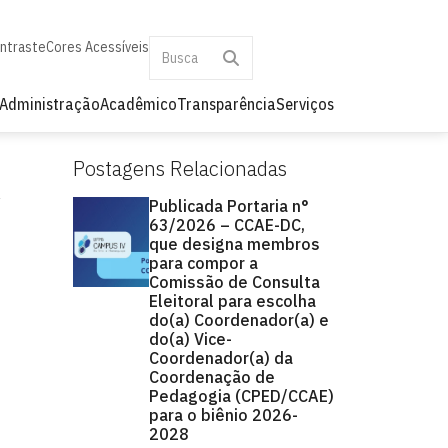
ontraste
Cores Acessíveis
Administração
Acadêmico
Transparência
Serviços
Postagens Relacionadas
Publicada Portaria n°
63/2026 – CCAE-DC,
que designa membros
para compor a
Comissão de Consulta
Eleitoral para escolha
do(a) Coordenador(a) e
do(a) Vice-
Coordenador(a) da
Coordenação de
Pedagogia (CPED/CCAE)
para o biênio 2026-
2028