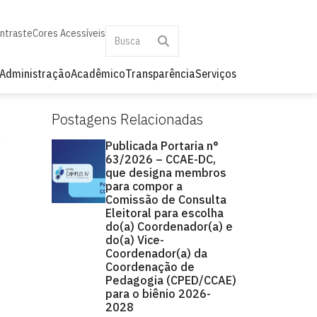
ontraste
Cores Acessíveis
Administração
Acadêmico
Transparência
Serviços
Postagens Relacionadas
Publicada Portaria n°
63/2026 – CCAE-DC,
que designa membros
para compor a
Comissão de Consulta
Eleitoral para escolha
do(a) Coordenador(a) e
do(a) Vice-
Coordenador(a) da
Coordenação de
Pedagogia (CPED/CCAE)
para o biênio 2026-
2028