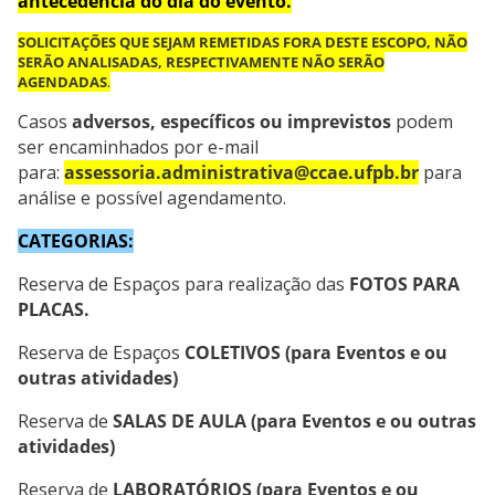
antecedência do dia do evento.
SOLICITAÇÕES QUE SEJAM REMETIDAS FORA DESTE ESCOPO, NÃO
SERÃO ANALISADAS, RESPECTIVAMENTE NÃO SERÃO
AGENDADAS
.
Casos
adversos, específicos ou imprevistos
podem
ser encaminhados por e-mail
para:
assessoria.administrativa@ccae.ufpb.br
para
análise e possível agendamento.
CATEGORIAS:
Reserva de Espaços para realização das
FOTOS PARA
PLACAS.
Reserva de Espaços
COLETIVOS
(para Eventos e ou
outras atividades)
Reserva de
SALAS DE AULA
(para Eventos e ou outras
atividades)
Reserva de
LABORATÓRIOS
(para Eventos e ou