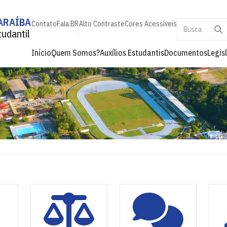
ARAÍBA
Contato
Fala.BR
Alto Contraste
Cores Acessíveis
udantil
Início
Quem Somos?
Auxílios Estudantis
Documentos
Legis