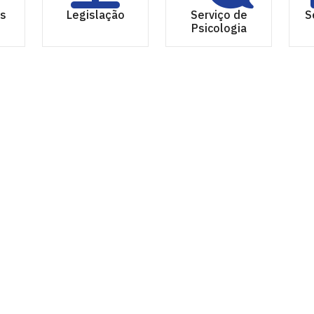
s
Legislação
Serviço de
S
Psicologia
il - CAES
íba