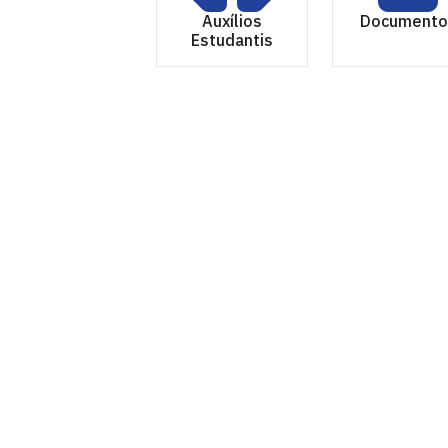
Auxílios
Documento
Estudantis
Coordenação de Assistência Estudant
Cidade Universitária, João Pessoa - Para
CEP: 58.051-900
Telefone: +55 (83) 3216-7200