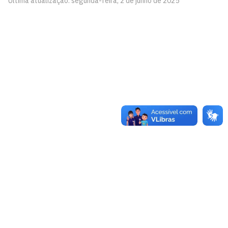
Última atualização: segunda-feira, 2 de junho de 2025
Coordenação de Assistência Estudantil - CAES
Cidade Universitária, João Pessoa - Paraíba
CEP: 58.051-900
Telefone: +55 (83) 3216-7200