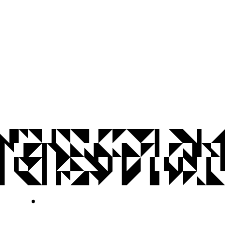
© 2026 Universidade Federal da Paraíba.
Ouvidoria
Acesso à Informação
CoMu
Acessibilidade
Dados Abertos UFPB
Privacidade e Proteção de Dados
Acesso à
Informação