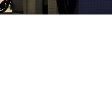
Departamento de Engenharia e Meio Ambiente -
DEMA
Av. Santa Elizabete, s/n
Centro, Rio Tinto - PB
CEP: 58297-000
Telefone: (83) 3049-4307
Contato
Acesso à
Informação