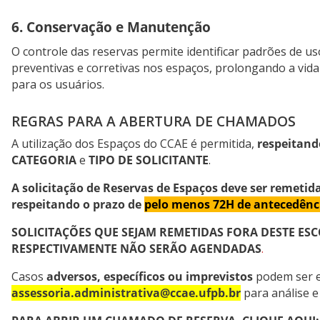
6. Conservação e Manutenção
O controle das reservas permite identificar padrões de u
preventivas e corretivas nos espaços, prolongando a vi
para os usuários.
REGRAS PARA A ABERTURA DE CHAMADOS
A utilização dos Espaços do CCAE é permitida,
respeitan
CATEGORIA
e
TIPO DE SOLICITANTE
.
A solicitação de Reservas de Espaços deve ser remetid
respeitando o prazo de
pelo menos 72H de antecedênci
SOLICITAÇÕES QUE SEJAM REMETIDAS FORA DESTE ES
RESPECTIVAMENTE NÃO SERÃO AGENDADAS
.
Casos
adversos, específicos ou imprevistos
podem ser e
assessoria.administrativa@ccae.ufpb.br
para análise 