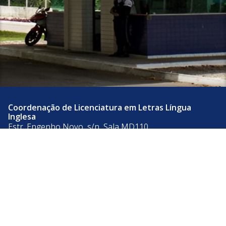
Coordenação de Licenciatura em Letras Língua
Inglesa
Estr. Engenho Novo, s/n, Sala MD110
Cidade Universitária, Mamanguape - PB
CEP: 58280-000
Telefone: +55 (83) 3216-7200
Acesso à
Informação
© 2026 Universidade Federal da Paraíba.