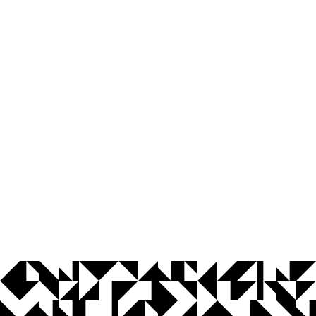
© 2026 Universidade Federal da Paraíba.
Ouvidoria
Acesso à Informação
CoMu
Acessibilidade
Dados Abertos UFPB
Privacidade e Proteção de Dados