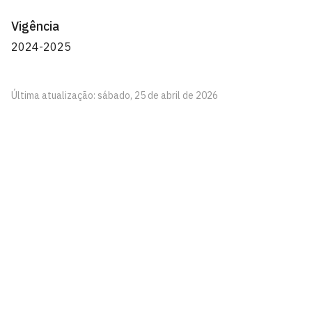
Vigência
2024-2025
Última atualização: sábado, 25 de abril de 2026
Departamento de Design
Av. Santa Elizabete, S/N, Rio Tinto - Paraíba
CEP: 58297-000
Telefone: +55 (83) 3291-4508