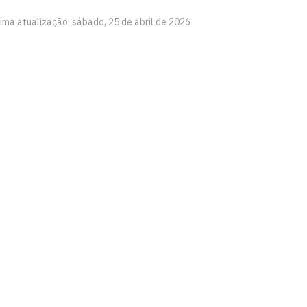
ima atualização: sábado, 25 de abril de 2026
aíba
Ouvidoria
Acesso à Informação
CoMu
Acessibilidade
Dad