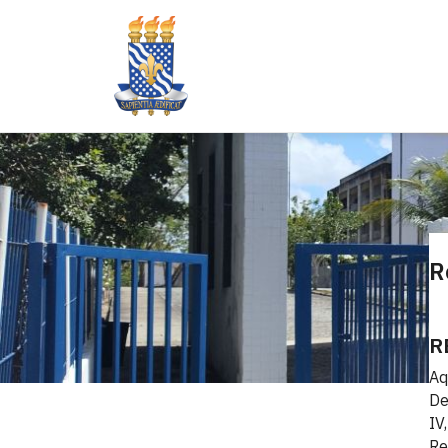
R
R
Aq
De
IV
Re