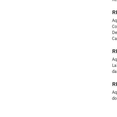
R
Aq
Co
De
Ca
R
Aq
La
da
R
Aq
do