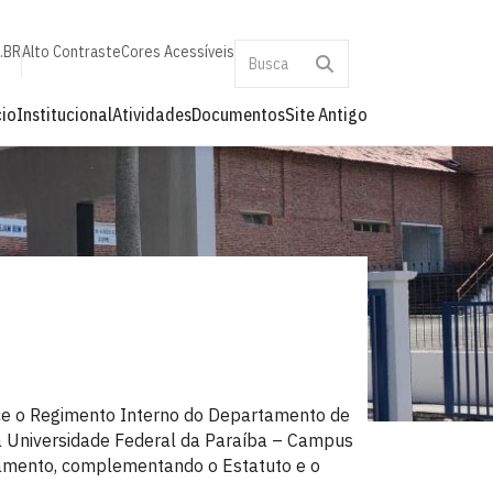
a.BR
Alto Contraste
Cores Acessíveis
cio
Institucional
Atividades
Documentos
Site Antigo
ce o Regimento Interno do Departamento de
a Universidade Federal da Paraíba – Campus
onamento, complementando o Estatuto e o