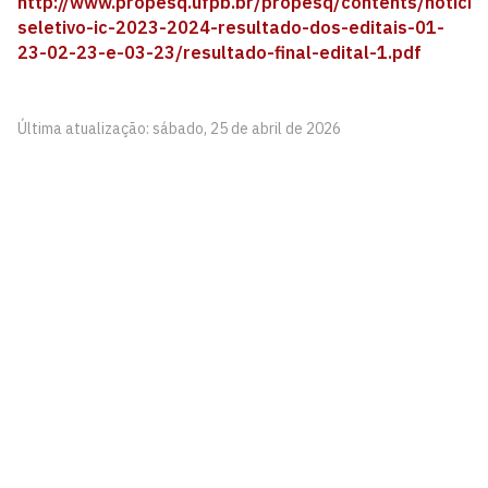
http://www.propesq.ufpb.br/propesq/contents/noticia
seletivo-ic-2023-2024-resultado-dos-editais-01-
23-02-23-e-03-23/resultado-final-edital-1.pdf
Última atualização: sábado, 25 de abril de 2026
Departamento de Design
Av. Santa Elizabete, S/N, Rio Tinto - Paraíba
CEP: 58297-000
Telefone: +55 (83) 3291-4508