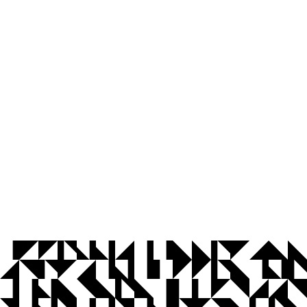
© 2026 Universidade Federal da Paraíba.
Ouvidoria
Acesso à Informação
CoMu
Acessibilidade
Dados Abertos UFPB
Privacidade e Proteção de Dados