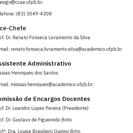
esign@ccae.ufpb.br;
lefone: (83) 3049-4308
ice-Chefe
of. Dr. Renato Fonseca Livramento da Silva
mail: renato.fonseca.livramento.silva@academico.ufpb.br
ssistente Administrativo
ssias Henriques dos Santos
mail: missias.henriques@academico.ufpb.br;
omissão de Encargos Docentes
of. Dr. Leandro Lopes Pereira (Presidente)
of. Dr. Gustavo de Figueiredo Brito
ofª. Dra. Louise Brasileiro Quirino Brito