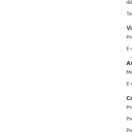
dd
Te
V
Pr
E-
A
Mi
E-
C
Pr
Pr
Pr