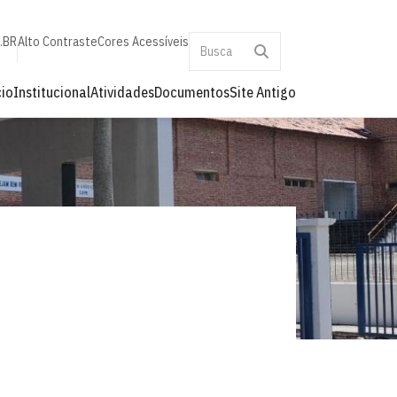
a.BR
Alto Contraste
Cores Acessíveis
cio
Institucional
Atividades
Documentos
Site Antigo