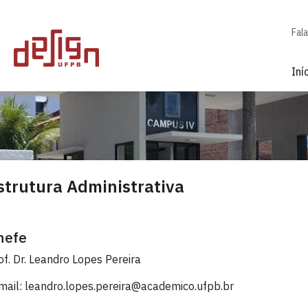
Fal
Iní
strutura Administrativa
hefe
of. Dr. Leandro Lopes Pereira
mail: leandro.lopes.pereira@academico.ufpb.br