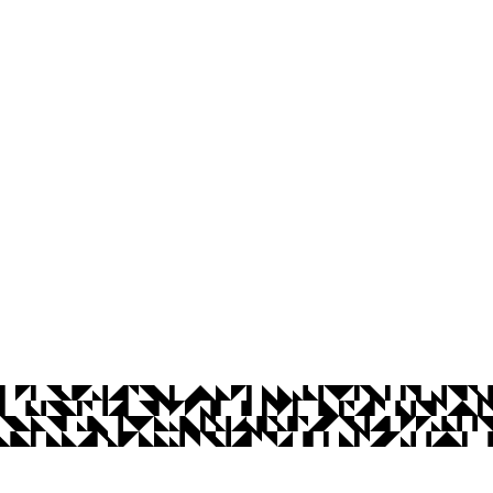
aíba
Ouvidoria
Acesso à Informação
CoMu
Acessibilidade
Dad