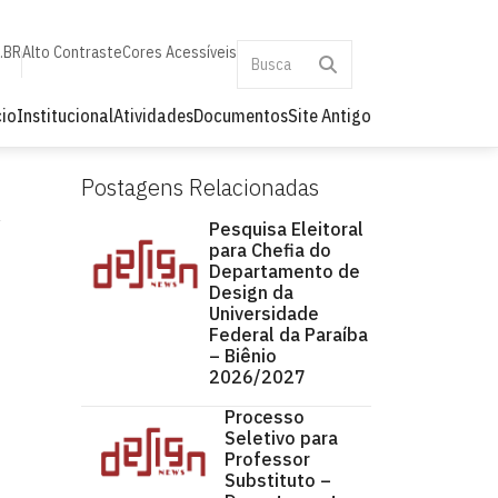
a.BR
Alto Contraste
Cores Acessíveis
cio
Institucional
Atividades
Documentos
Site Antigo
Postagens Relacionadas
Pesquisa Eleitoral
para Chefia do
Departamento de
Design da
Universidade
Federal da Paraíba
– Biênio
2026/2027
Processo
Seletivo para
Professor
Substituto –