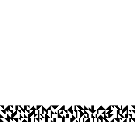
Departamento de Design
Av. Santa Elizabete, S/N, Rio Tinto - Par
CEP: 58297-000
Telefone: +55 (83) 3291-4508
© 2026 Universidade Federal da Paraíba.