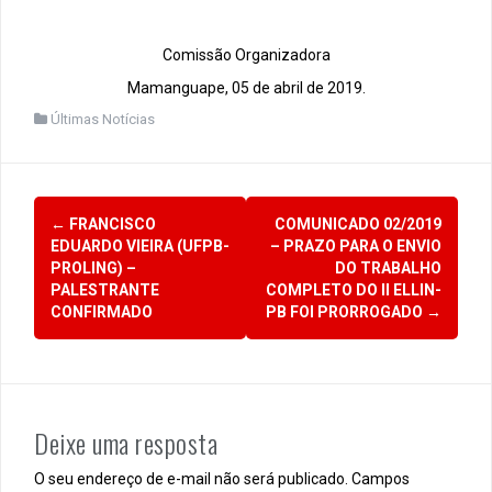
Comissão Organizadora
Mamanguape, 05 de abril de 2019.
Últimas Notícias
N
←
FRANCISCO
COMUNICADO 02/2019
EDUARDO VIEIRA (UFPB-
– PRAZO PARA O ENVIO
a
PROLING) –
DO TRABALHO
PALESTRANTE
COMPLETO DO II ELLIN-
v
CONFIRMADO
PB FOI PRORROGADO
→
e
g
a
Deixe uma resposta
ç
O seu endereço de e-mail não será publicado.
Campos