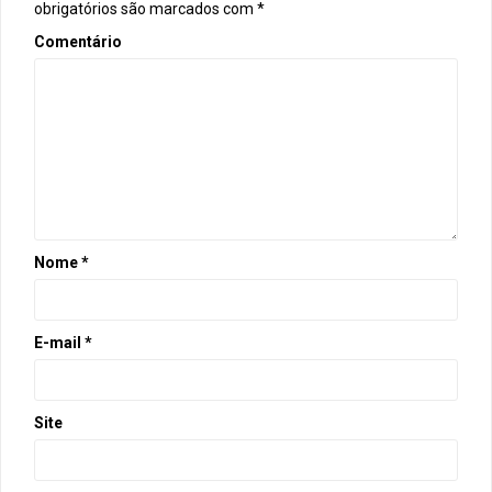
ã
obrigatórios são marcados com
*
o
Comentário
d
e
p
o
s
Nome
*
t
s
E-mail
*
Site