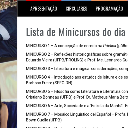
APRESENTAÇÃO
CIRCULARES
PROGRAMAÇÃO
Lista de Minicursos do dia
MINICURSO 1 – A concepção de enredo na
Póetica
(μῦθος
MINICURSO 2 – Reflexões historiográficas sobre gramática
Eduardo Vieira (UFPB/PROLING) e Prof. Me. Leonardo Gue
MINICURSO 3 – Literatura e mágica: considerações, comp
MINICURSO 4 – Introdução aos estudos de leitura e de es
Barbosa Freire (SEEC-RN)
MINICURSO 5 – Filosofia como Literatura e Literatura co
Cristiano Bonneau (UFPB) e Prof. Dr. Matheus Maria Bel
MINICURSO 6 – Arte, Sociedade e a ‘Estrela da Manhã’: E
MINICURSO 7 – Mosaico Linguístico del Español – Profa. 
Bown Cuello (UFPB)