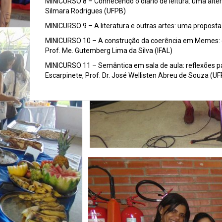
MINICURSO 8 – Conhecendo o diário de leitura: uma altern
Silmara Rodrigues (UFPB)
MINICURSO 9 – A literatura e outras artes: uma proposta
MINICURSO 10 – A construção da coerência em Memes: o c
Prof. Me. Gutemberg Lima da Silva (IFAL)
MINICURSO 11 – Semântica em sala de aula: reflexões par
Escarpinete, Prof. Dr. José Wellisten Abreu de Souza (U