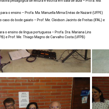
ativa pedagógica de leitura e escrita em sala de aula – Profa. Ma.
 para o ensino – Profa. Ma. Manuella Mirna Enéas de Nazaré (UFPE)
aso do bode gaiato – Prof. Me. Cleidson Jacinto de Freitas (IFAL) e
a o ensino de língua portuguesa – Profa. Dra. Mariana Lins
FPB) e Prof. Me. Thiago Magno de Carvalho Costa (UFPB)