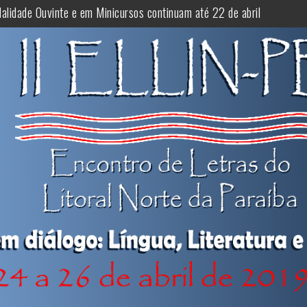
são de Minicurso
o do trabalho completo do II ELLIN-PB foi prorrogado
lidade Ouvinte e em Minicursos continuam até 22 de abril