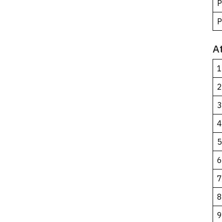
P
P
A
1
2
3
4
5
6
7
8
9