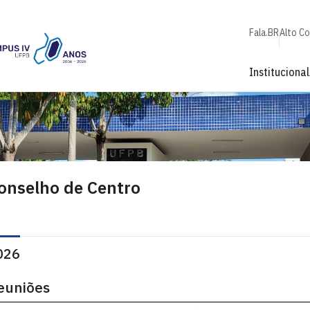
Fala.BR
Alto C
Institucional
onselho de Centro
026
euniões