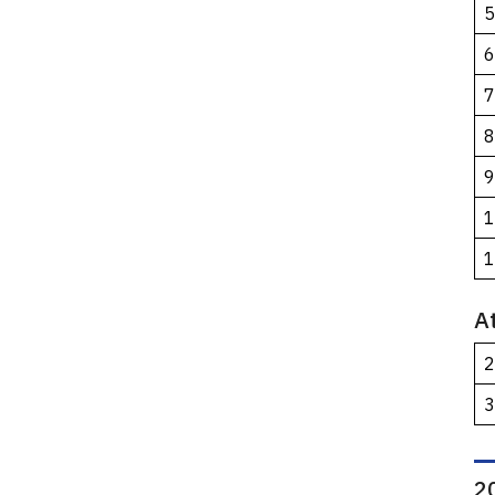
5
6
7
8
9
1
1
A
2
3
2