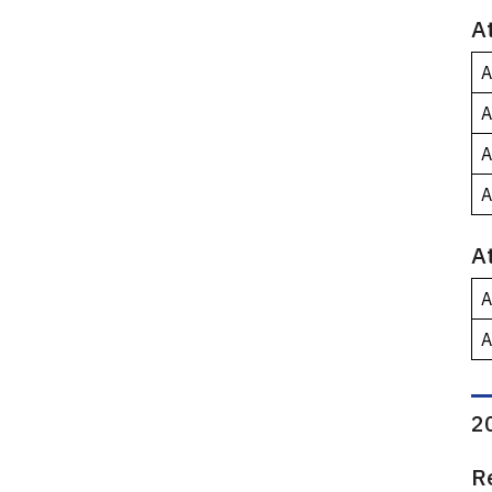
A
A
A
A
A
A
A
A
2
R