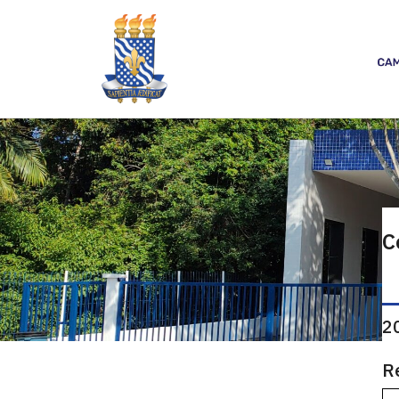
C
2
R