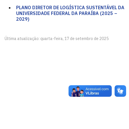
PLANO DIRETOR DE LOGÍSTICA SUSTENTÁVEL DA
UNIVERSIDADE FEDERAL DA PARAÍBA (2025 –
2029)
Última atualização: quarta-feira, 17 de setembro de 2025
Centro de Ciências Aplicadas e Educação - CCAE
Av. Santa Elisabete, s/n, Centro. Rio Tinto - PB, CEP
58297-000.
Estr. Engenho Novo, s/n, Mamanguape - PB, CEP 58280-
000
CEP: 58.051-900
Telefone: +55 (83) 3049-4300