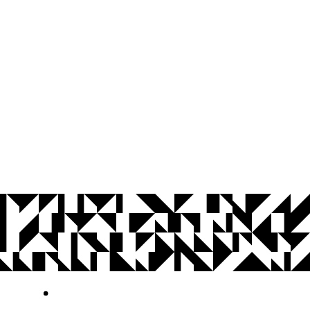
© 2026 Universidade Federal da Paraíba.
Ouvidoria
Acesso à Informação
CoMu
Acessibilidade
Dados Abertos UFPB
Privacidade e Proteção de Dados
Acesso à
Informação