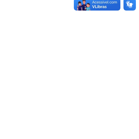
Centro de Ciências Aplicadas e Educação - CCAE
Av. Santa Elisabete, s/n, Centro. Rio Tinto - PB, CEP
58297-000.
Estr. Engenho Novo, s/n, Mamanguape - PB, CEP 58280-
000
CEP: 58.051-900
Telefone: +55 (83) 3049-4300