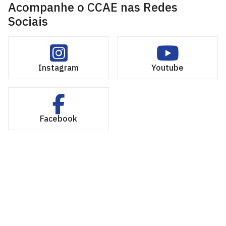
Acompanhe o CCAE nas Redes
Sociais
Instagram
Youtube
Facebook
Centro de Ciências Aplicadas e Educação - CCAE
Av. Santa Elisabete, s/n, Centro. Rio Tinto - PB, CEP
58297-000.
Estr. Engenho Novo, s/n, Mamanguape - PB, CEP 58280-
000