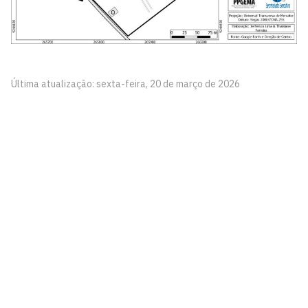
Última atualização: sexta-feira, 20 de março de 2026
Centro de Ciências Aplicadas e Educação - CCAE
Av. Santa Elisabete, s/n, Centro. Rio Tinto - PB, CEP
58297-000.
Estr. Engenho Novo, s/n, Mamanguape - PB, CEP 58280-
000
CEP: 58.051-900
Telefone: +55 (83) 3049-4300