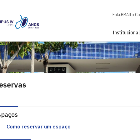
Fala.BR
Alto C
Institucional
eservas
spaços
Como reservar um espaço