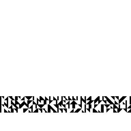
ação - CCAE
nto - PB, CEP 58297-000.
- PB, CEP 58280-000
Ouvidoria
Acesso à Informação
CoMu
Acessibilidade
Dad