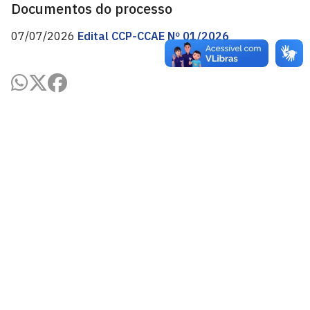
Documentos do processo
07/07/2026
Edital CCP-CCAE Nº 01/2026
Centro de Ciências Aplicadas e Educação - CCAE
Av. Santa Elisabete, s/n, Centro. Rio Tinto - PB, CEP
58297-000.
Estr. Engenho Novo, s/n, Mamanguape - PB, CEP 58280-
000
CEP: 58.051-900
Telefone: +55 (83) 3049-4300