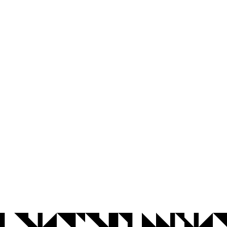
© 2026 Universidade Federal da Paraíba.
Ouvidoria
Acesso à Informação
CoMu
Acessibilidade
Dados Abertos UFPB
Privacidade e Proteção de Dados