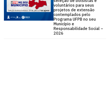
seleção de bolsistas e
voluntários para seus
projetos de extensão
contemplados pelo
Programa UFPB no seu
Município e
Responsabilidade Social –
2026
Centro de Ciências Aplicadas e Educação - CCAE
Av. Santa Elisabete, s/n, Centro. Rio Tinto - PB, CEP
58297-000.
Estr. Engenho Novo, s/n, Mamanguape - PB, CEP 58280-
000
CEP: 58.051-900
Telefone: +55 (83) 3049-4300