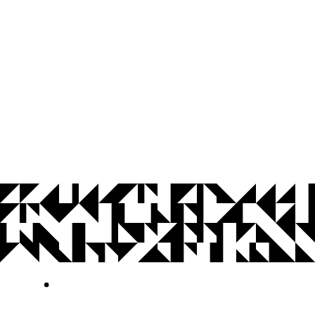
© 2026 Universidade Federal da Paraíba.
Ouvidoria
Acesso à Informação
CoMu
Acessibilidade
Dados Abertos UFPB
Privacidade e Proteção de Dados
Acesso à
Informação