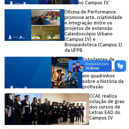
no Campus IV
Oficina de Performance
promove arte, criatividade
e integração entre os
projetos de extensão
Caleidoscópio Urbano
(Campus IV) e
Brinquedoteca (Campus I)
da UFPB
Estudantes de
Secretariado
produzem revista
em quadrinhos
sobre a história da
profissão
CCAE realiza
colação de grau
dos cursos de
Letras EAD do
Campus IV