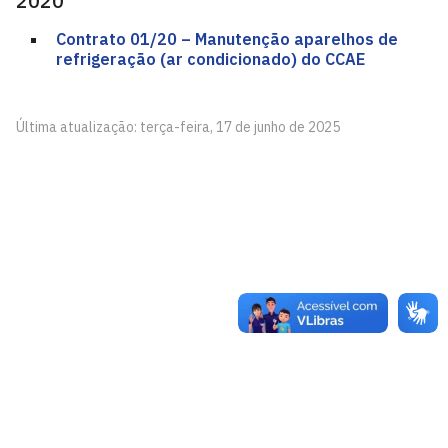
2020
Contrato 01/20 – Manutenção aparelhos de
refrigeração (ar condicionado) do CCAE
Última atualização: terça-feira, 17 de junho de 2025
Centro de Ciências Aplicadas e Educação - CCAE
Av. Santa Elisabete, s/n, Centro. Rio Tinto - PB, CEP
58297-000.
Estr. Engenho Novo, s/n, Mamanguape - PB, CEP 58280-
000
CEP: 58.051-900
Telefone: +55 (83) 3049-4300