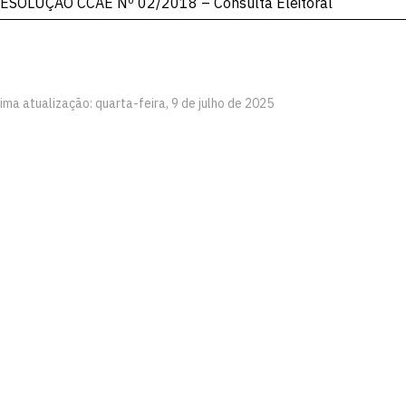
ESOLUÇÃO CCAE Nº 02/2018 – Consulta Eleitoral
ima atualização: quarta-feira, 9 de julho de 2025
ação - CCAE
nto - PB, CEP 58297-000.
- PB, CEP 58280-000