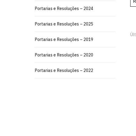
R
Portarias e Resoluções – 2024
Portarias e Resoluções – 2025
Últ
Portarias e Resoluções – 2019
Portarias e Resoluções – 2020
Portarias e Resoluções – 2022
Centro de Ciências Aplicadas e Educ
Av. Santa Elisabete, s/n, Centro. Rio Ti
Estr. Engenho Novo, s/n, Mamanguape 
CEP: 58.051-900