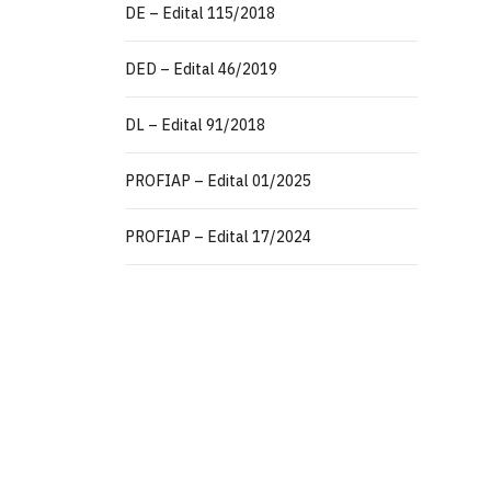
DE – Edital 115/2018
DED – Edital 46/2019
DL – Edital 91/2018
PROFIAP – Edital 01/2025
PROFIAP – Edital 17/2024
Centro de Ciências Aplicadas e Educ
Av. Santa Elisabete, s/n, Centro. Rio Ti
Estr. Engenho Novo, s/n, Mamanguape 
CEP: 58.051-900